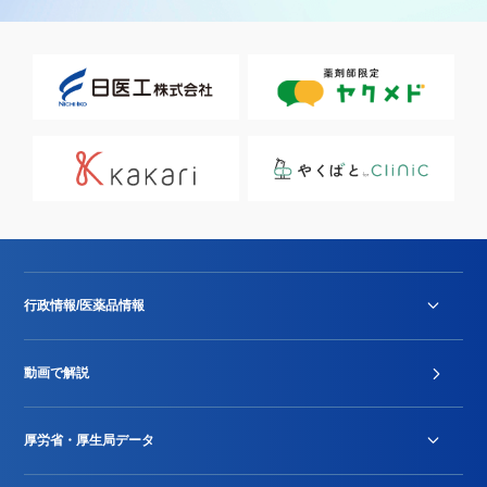
行政情報/医薬品情報
診療報酬改定薬価改正
動画で解説
DPC/PDPS関連
Stu-GEレポート
厚労省・厚生局データ
ジェネリック
DPCデータ