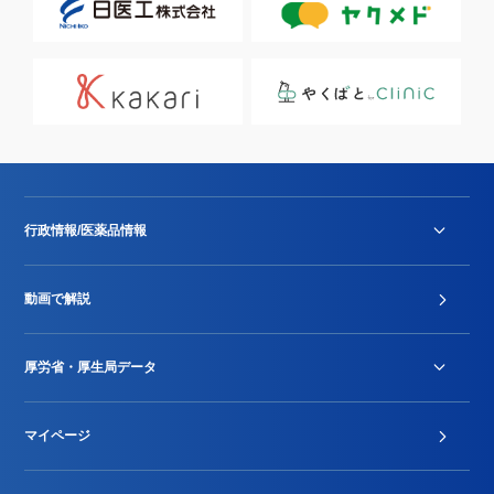
行政情報/医薬品情報
診療報酬改定薬価改正
動画で解説
DPC/PDPS関連
Stu-GEレポート
厚労省・厚生局データ
ジェネリック
DPCデータ
マイページ
その他行政情報等
厚生局開示資料