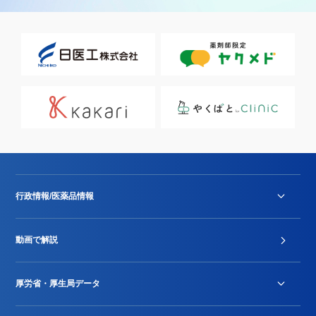
行政情報/医薬品情報
診療報酬改定薬価改正
動画で解説
DPC/PDPS関連
Stu-GEレポート
厚労省・厚生局データ
ジェネリック
DPCデータ