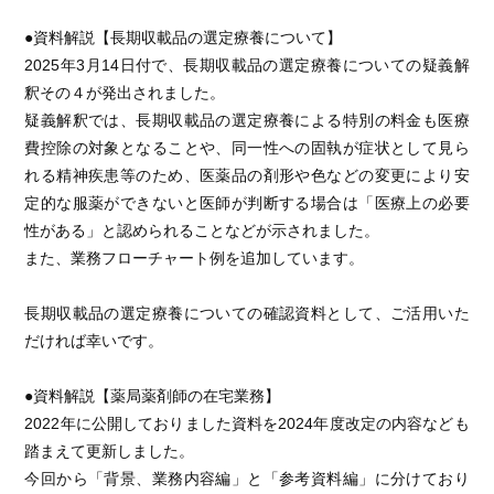
●資料解説【長期収載品の選定療養について】
2025年3月14日付で、長期収載品の選定療養についての疑義解
釈その４が発出されました。
疑義解釈では、長期収載品の選定療養による特別の料金も医療
費控除の対象となることや、同一性への固執が症状として見ら
れる精神疾患等のため、医薬品の剤形や色などの変更により安
定的な服薬ができないと医師が判断する場合は「医療上の必要
性がある」と認められることなどが示されました。
また、業務フローチャート例を追加しています。
長期収載品の選定療養についての確認資料として、ご活用いた
だければ幸いです。
●資料解説【薬局薬剤師の在宅業務】
2022年に公開しておりました資料を2024年度改定の内容なども
踏まえて更新しました。
今回から「背景、業務内容編」と「参考資料編」に分けており