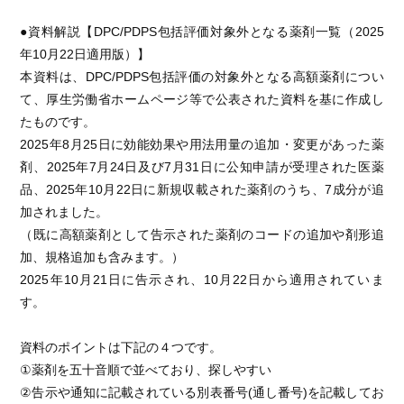
●資料解説【DPC/PDPS包括評価対象外となる薬剤一覧（2025
年10月22日適用版）】
本資料は、DPC/PDPS包括評価の対象外となる高額薬剤につい
て、厚生労働省ホームページ等で公表された資料を基に作成し
たものです。
2025年8月25日に効能効果や用法用量の追加・変更があった薬
剤、2025年7月24日及び7月31日に公知申請が受理された医薬
品、2025年10月22日に新規収載された薬剤のうち、7成分が追
加されました。
（既に高額薬剤として告示された薬剤のコードの追加や剤形追
加、規格追加も含みます。）
2025年10月21日に告示され、10月22日から適用されていま
す。
資料のポイントは下記の４つです。
①薬剤を五十音順で並べており、探しやすい
②告示や通知に記載されている別表番号(通し番号)を記載してお