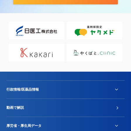
行政情報/医薬品情報
診療報酬改定薬価改正
動画で解説
DPC/PDPS関連
Stu-GEレポート
厚労省・厚生局データ