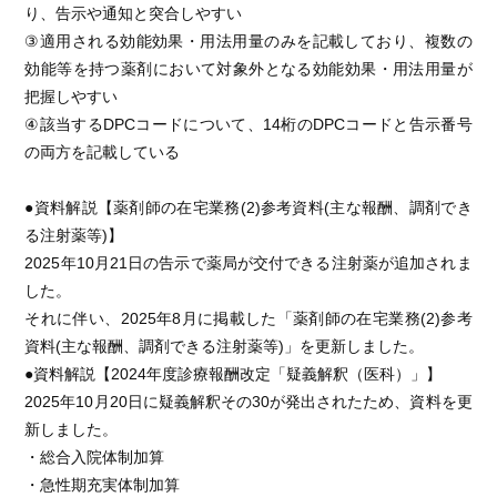
り、告示や通知と突合しやすい
③適用される効能効果・用法用量のみを記載しており、複数の
効能等を持つ薬剤において対象外となる効能効果・用法用量が
把握しやすい
④該当するDPCコードについて、14桁のDPCコードと告示番号
の両方を記載している
●資料解説【薬剤師の在宅業務(2)参考資料(主な報酬、調剤でき
る注射薬等)】
2025年10月21日の告示で薬局が交付できる注射薬が追加されま
した。
それに伴い、2025年8月に掲載した「薬剤師の在宅業務(2)参考
資料(主な報酬、調剤できる注射薬等)」を更新しました。
●資料解説【2024年度診療報酬改定「疑義解釈（医科）」】
2025年10月20日に疑義解釈その30が発出されたため、資料を更
新しました。
・総合入院体制加算
・急性期充実体制加算